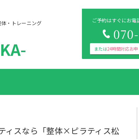
ご予約はすぐにお電
整体・トレーニング
070
KA-
または
24時間対応お
ティスなら「整体×ピラティス松