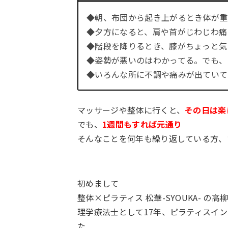
◆朝、布団から起き上がるとき体が重
◆夕方になると、肩や首がじわじわ痛
◆階段を降りるとき、膝がちょっと気
◆姿勢が悪いのはわかってる。でも、
◆いろんな所に不調や痛みが出ていて
マッサージや整体に行くと、
その日は楽
でも、
1週間もすれば元通り
そんなことを何年も繰り返している方、
初めまして
整体×ピラティス 松華-SYOUKA- の高
理学療法士として17年、ピラティスイ
た